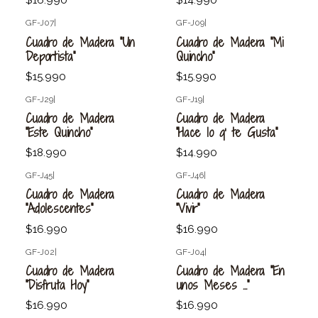
$16.990
$14.990
GF-J07
|
GF-J09
|
Agotado
Agotado
Cuadro de Madera "Un
Cuadro de Madera "Mi
Deportista"
Quincho"
$15.990
$15.990
GF-J29
|
GF-J19
|
Agotado
Agotado
Cuadro de Madera
Cuadro de Madera
"Este Quincho"
"Hace lo q' te Gusta"
$18.990
$14.990
GF-J45
|
GF-J46
|
Agotado
Cuadro de Madera
Cuadro de Madera
"Adolescentes"
"Vivir"
$16.990
$16.990
GF-J02
|
GF-J04
|
Cuadro de Madera
Cuadro de Madera "En
"Disfruta Hoy"
unos Meses ..."
$16.990
$16.990