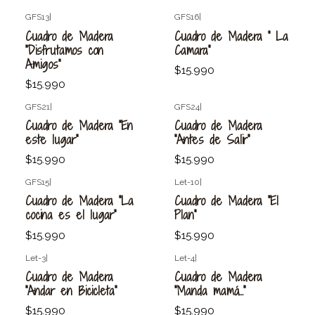
GFS13
|
GFS16
|
Agotado
Agotado
Cuadro de Madera
Cuadro de Madera " La
"Disfrutamos con
Camara"
Amigos"
$15.990
$15.990
GFS21
|
GFS24
|
Agotado
Agotado
Cuadro de Madera "En
Cuadro de Madera
este lugar"
"Antes de Salir"
$15.990
$15.990
GFS15
|
Let-10
|
Agotado
Agotado
Cuadro de Madera "La
Cuadro de Madera "El
cocina es el lugar"
Plan"
$15.990
$15.990
Let-3
|
Let-4
|
Agotado
Agotado
Cuadro de Madera
Cuadro de Madera
"Andar en Bicicleta"
"Manda mamá..."
$15.990
$15.990