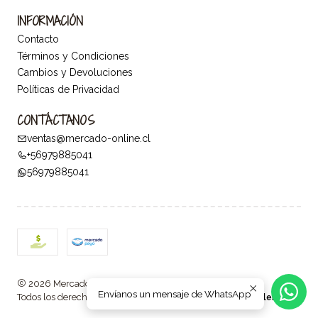
INFORMACIÓN
Contacto
Términos y Condiciones
Cambios y Devoluciones
Políticas de Privacidad
CONTÁCTANOS
ventas@mercado-online.cl
+56979885041
56979885041
2026 Mercado Online.
Envíanos un mensaje de WhatsApp
Todos los derechos reservados.
Desarrollado por Jumpseller
.