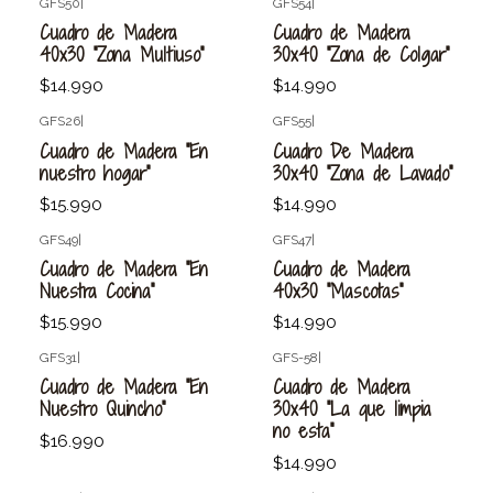
GFS50
|
GFS54
|
Agotado
Cuadro de Madera
Cuadro de Madera
40x30 "Zona Multiuso"
30x40 "Zona de Colgar"
$14.990
$14.990
GFS26
|
GFS55
|
Agotado
Agotado
Cuadro de Madera "En
Cuadro De Madera
nuestro hogar"
30x40 "Zona de Lavado"
$15.990
$14.990
GFS49
|
GFS47
|
Agotado
Agotado
Cuadro de Madera "En
Cuadro de Madera
Nuestra Cocina"
40x30 "Mascotas"
$15.990
$14.990
GFS31
|
GFS-58
|
Agotado
Agotado
Cuadro de Madera "En
Cuadro de Madera
Nuestro Quincho"
30x40 "La que limpia
no esta"
$16.990
$14.990